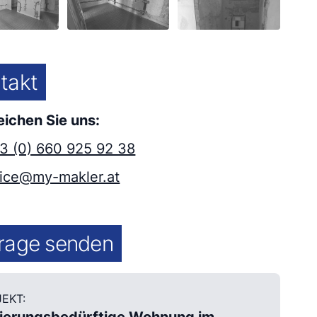
takt
eichen Sie uns:
3 (0) 660 925 92 38
fice@my-makler.at
rage senden
EKT: