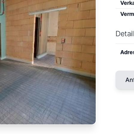
Verk
Verm
Detai
Adre
An