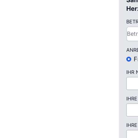
San
Her
BETR
ANR
F
IHR 
IHRE
IHR