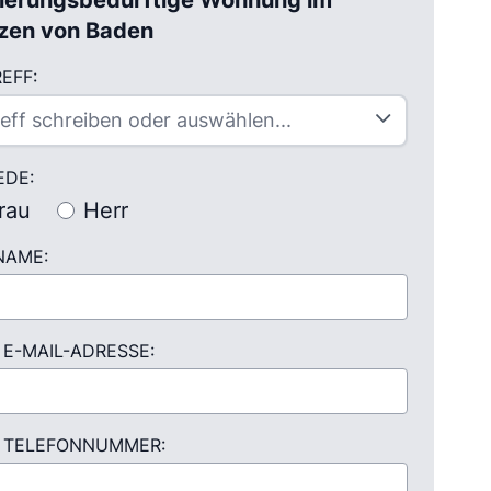
ierungsbedürftige Wohnung im
zen von Baden
EFF:
EDE:
rau
Herr
NAME:
 E-MAIL-ADRESSE:
E TELEFONNUMMER: