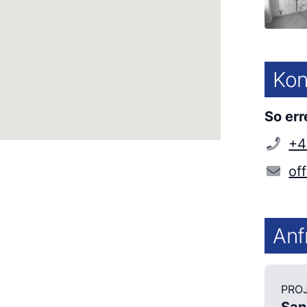
Kon
So err
+4
of
Anf
PROJ