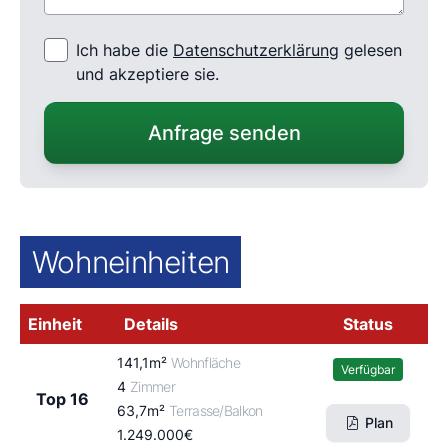
Ich habe die
Datenschutzerklärung
gelesen
und akzeptiere sie.
Anfrage senden
Wohneinheiten
Einheit
Details
Status
141,1m²
Wohnfläche
Verfügbar
4
Zimmer
Top 16
63,7m²
Terrasse/Balkon
Plan
1.249.000€