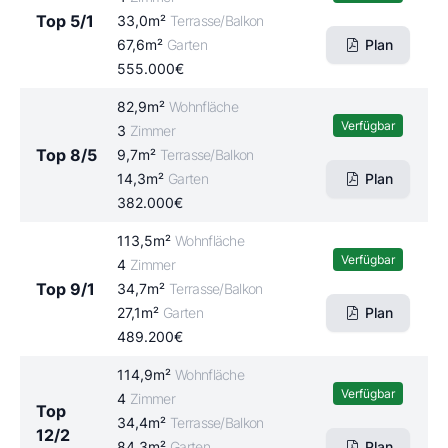
Top 5/1
33,0m²
Terrasse/Balkon
67,6m²
Garten
Plan
555.000€
82,9m²
Wohnfläche
Verfügbar
3
Zimmer
Top 8/5
9,7m²
Terrasse/Balkon
14,3m²
Garten
Plan
382.000€
113,5m²
Wohnfläche
Verfügbar
4
Zimmer
Top 9/1
34,7m²
Terrasse/Balkon
27,1m²
Garten
Plan
489.200€
114,9m²
Wohnfläche
Verfügbar
4
Zimmer
Top
34,4m²
Terrasse/Balkon
12/2
84,3m²
Garten
Plan